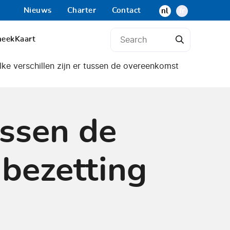
Nieuws
Charter
Contact
nl
fr
heek
Kaart
ke verschillen zijn er tussen de overeenkomst
ussen de
 bezetting