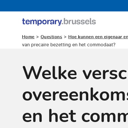
Loket
tijdelijk
>
>
Home
Questions
Hoe kunnen een eigenaar en 
gebruik
van precaire bezetting en het commodaat?
Welke versch
overeenkoms
en het com