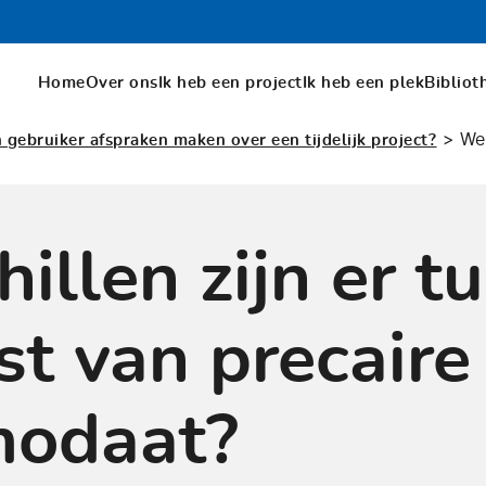
Home
Over ons
Ik heb een project
Ik heb een plek
Bibliot
>
Wel
gebruiker afspraken maken over een tijdelijk project?
illen zijn er t
t van precaire
modaat?