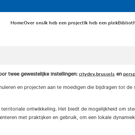
Home
Over ons
Ik heb een project
Ik heb een plek
Bibliot
or twee gewestelijke instellingen:
en
citydev.brussels
persp
imuleren en projecten aan te moedigen die bijdragen tot de 
 territoriale ontwikkeling. Het biedt de mogelijkheid om st
enteren met praktijken en gebruik, om een lokale dynamie