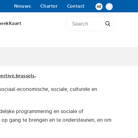
Nieuws
Charter
Contact
nl
fr
heek
Kaart
.
ective.brussels
sociaal-economische, sociale, culturele en
edelijke programmering en sociale of
k op gang te brengen en te ondersteunen, en om