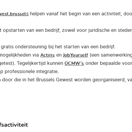
s
helpen vanaf het begin van een activiteit, doo
vest.brussel
et opstarten van een bedrijf, zowel voor juridische en ste
ratis ondersteuning bij het starten van een bedrijf.
 mogelijkheden via
en
(een samenwerkings
Actiris
JobYourself
test). Tegelijkertijd kunnen
onder bepaalde voorw
OCMW’s
 professionele integratie.
oor die in het Brussels Gewest worden georganiseerd, van
sactiviteit