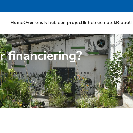
Home
Over ons
Ik heb een project
Ik heb een plek
Bibliot
r financiering?
eeën voor middelen, steun of financiering.