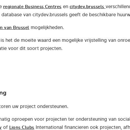
de
en
verschille
regionale Business Centres
citydev.brussels
database van citydev.brussels geeft de beschikbare huur
mogelijkheden.
en van Brussel
is het de moeite waard een mogelijke vrijstelling van onro
tie voor dit soort projecten.
ing
toren uw project ondersteunen.
atig oproepen voor projecten ter ondersteuning van social
of
International financieren ook projecten, af
y
Lions Clubs