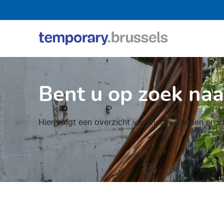
Loket
tijdelijk
gebruik
Bent u op zoek naa
Hier volgt een overzicht van mogelijkheden en id