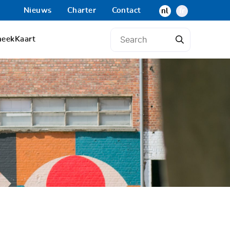
Nieuws
Charter
Contact
nl
fr
heek
Kaart