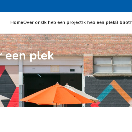
Home
Over ons
Ik heb een project
Ik heb een plek
Bibliot
r een plek