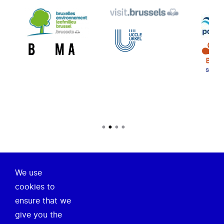
We use
Over ons
cookies to
ensure that we
Onze missie
give you the
Nieuws