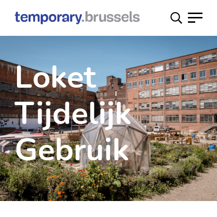
Loket
tijdelijk
gebruik
Loket
Tijdelijk
Gebruik