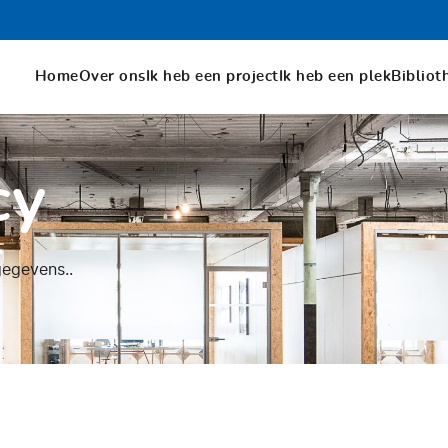
Home
Over ons
Ik heb een project
Ik heb een plek
Bibliot
cy
gegevens..