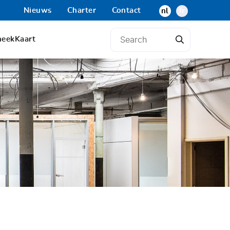
Nieuws
Charter
Contact
nl
fr
heek
Kaart