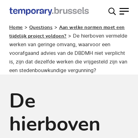
Loket
tijdelijk
>
>
Home
Questions
Aan welke normen moet een
gebruik
>
De hierboven vermelde
tijdelijk project voldoen?
werken van geringe omvang, waarvoor een
voorafgaand advies van de DBDMH niet verplicht
is, zijn dat dezelfde werken die vrijgesteld zijn van
een stedenbouwkundige vergunning?
De
hierboven