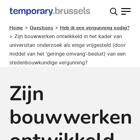
Loket
tijdelijk
>
>
Home
Questions
Heb ik een vergunning nodig?
gebruik
>
Zijn bouwwerken ontwikkeld in het kader van
universitair onderzoek als enige vrijgesteld (door
middel van het ‘geringe omvang’-besluit) van een
stedenbouwkundige vergunning?
Zijn
bouwwerken