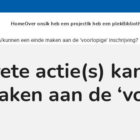
Home
Over ons
Ik heb een project
Ik heb een plek
Bibliot
/kunnen een einde maken aan de ‘voorlopige’ inschrijving?
ete actie(s) k
aken aan de ‘vo
?