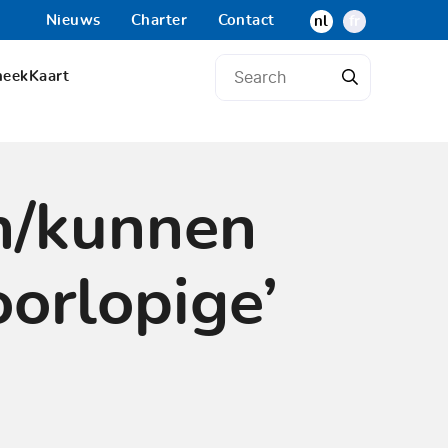
Nieuws
Charter
Contact
nl
fr
heek
Kaart
an/kunnen
orlopige’