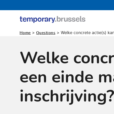
Loket
tijdelijk
>
>
Welke concrete actie(s) kan
Home
Questions
gebruik
Welke concr
een einde m
inschrijving