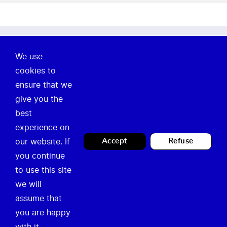
À propos de nous
We use
cookies to
Notre mission
ensure that we
Actualités
give you the
best
Legal
Contact
experience on
our website. If
Accept
Refuse
Privacy Policy
Guichet Occupation
you continue
Mentions légales
Temporaire
to use this site
we will
info@temporary.brussels
assume that
you are happy
with it.