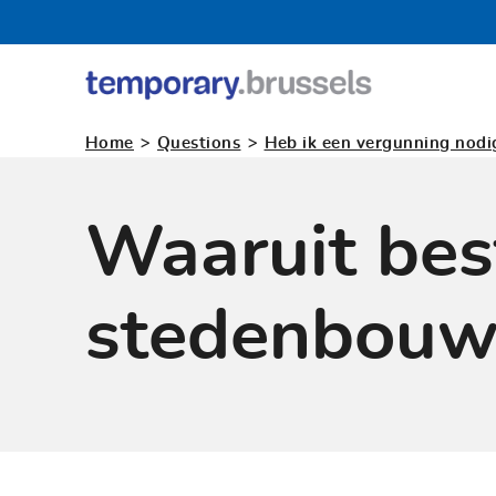
Loket
tijdelijk
>
>
Home
Questions
Heb ik een vergunning nodi
gebruik
Waaruit bes
stedenbouwk