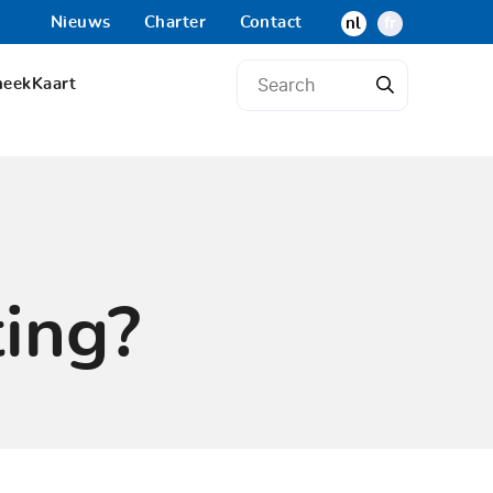
Nieuws
Charter
Contact
nl
fr
heek
Kaart
ing?