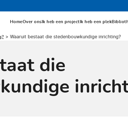
Home
Over ons
Ik heb een project
Ik heb een plek
Bibliot
>
Waaruit bestaat die stedenbouwkundige inrichting?
g?
taat die
undige inricht