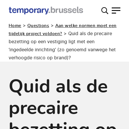
Loket
tijdelijk
>
>
Home
Questions
Aan welke normen moet een
gebruik
>
Quid als de precaire
tijdelijk project voldoen?
bezetting op een vestiging ligt met een
‘ingedeelde inrichting’ (zo genoemd vanwege het
verhoogde risico op brand)?
Quid als de
precaire