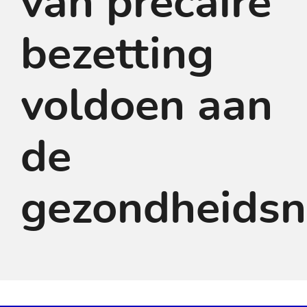
van precaire
bezetting
voldoen aan
de
gezondheids