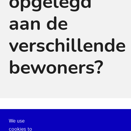
opgelegd
aan de
verschillende
bewoners?
We use
Over ons
cookies to