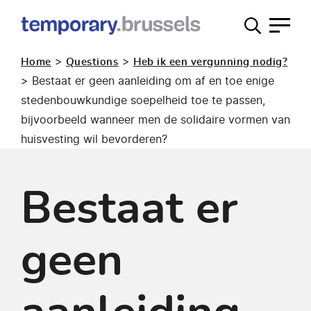
Loket
tijdelijk
>
>
Home
Questions
Heb ik een vergunning nodig?
gebruik
>
Bestaat er geen aanleiding om af en toe enige
stedenbouwkundige soepelheid toe te passen,
bijvoorbeeld wanneer men de solidaire vormen van
huisvesting wil bevorderen?
Bestaat er
geen