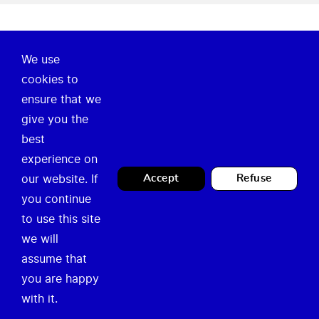
We use
Over ons
cookies to
ensure that we
Onze missie
give you the
Nieuws
best
experience on
Legal
Contact
our website. If
Accept
Refuse
you continue
Privacy Policy
Loket Tijdelijk Gebruik
to use this site
Juridische vermeldingen
we will
info@temporary.brussels
assume that
you are happy
with it.
Loket tijdelijk gebruik - 2026