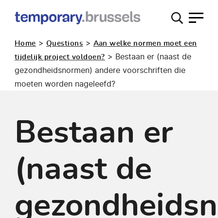
Loket
tijdelijk
>
>
Home
Questions
Aan welke normen moet een
gebruik
>
Bestaan er (naast de
tijdelijk project voldoen?
gezondheidsnormen) andere voorschriften die
moeten worden nageleefd?
Bestaan er
(naast de
gezondheids