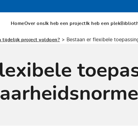
Home
Over ons
Ik heb een project
Ik heb een plek
Bibliot
>
Bestaan er flexibele toepass
tijdelijk project voldoen?
flexibele toepa
aarheidsnorme