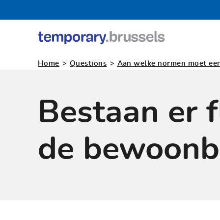
Loket
tijdelijk
>
>
Home
Questions
Aan welke normen moet een 
gebruik
Bestaan er 
de bewoonb