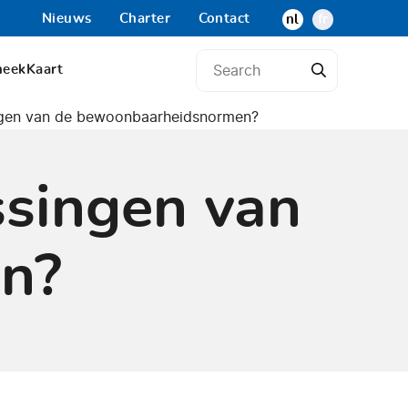
Nieuws
Charter
Contact
nl
fr
heek
Kaart
ingen van de bewoonbaarheidsnormen?
ssingen van
n?