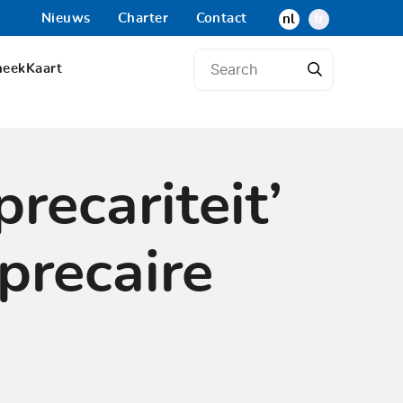
Nieuws
Charter
Contact
nl
fr
heek
Kaart
recariteit’
precaire