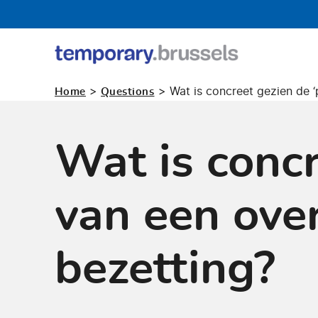
Loket
tijdelijk
>
>
Wat is concreet gezien de ‘
Home
Questions
gebruik
Wat is concr
van een ove
bezetting?