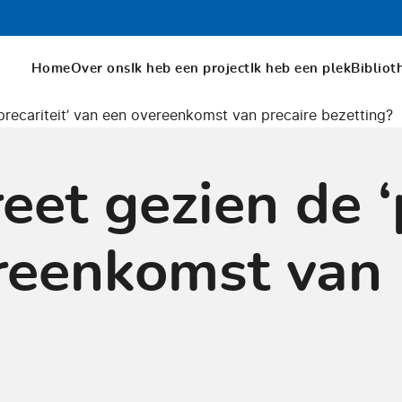
Home
Over ons
Ik heb een project
Ik heb een plek
Bibliot
precariteit’ van een overeenkomst van precaire bezetting?
eet gezien de ‘p
reenkomst van 