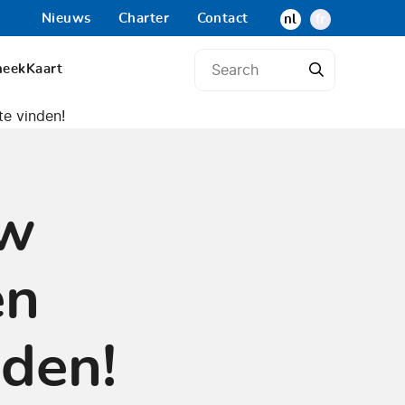
Nieuws
Charter
Contact
nl
fr
heek
Kaart
te vinden!
uw
en
nden!