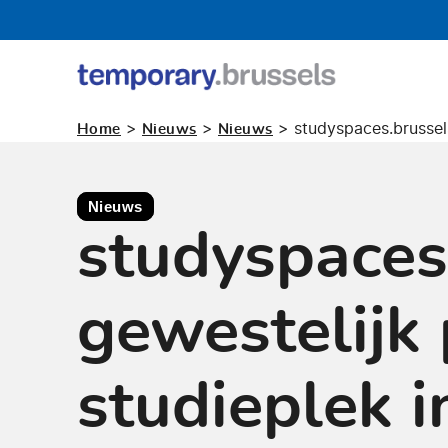
Loket
tijdelijk
>
>
>
studyspaces.brussels
Home
Nieuws
Nieuws
gebruik
Nieuws
studyspaces
gewestelijk
studieplek i