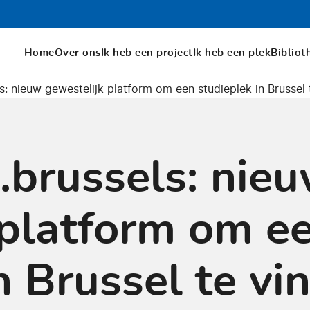
Home
Over ons
Ik heb een project
Ik heb een plek
Bibliot
: nieuw gewestelijk platform om een studieplek in Brussel 
.brussels: nie
 platform om e
n Brussel te vi