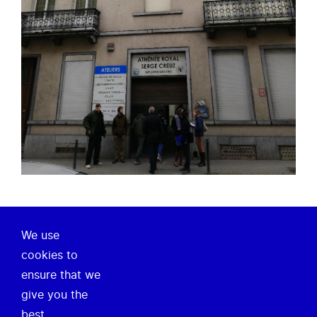
We use
Over ons
cookies to
ensure that we
Onze missie
give you the
Nieuws
best