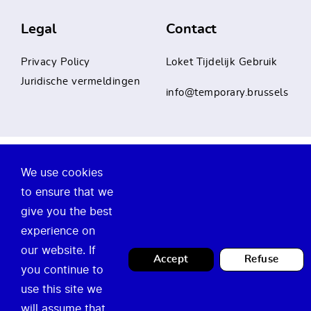
Legal
Contact
Privacy Policy
Loket Tijdelijk Gebruik
Juridische vermeldingen
info@temporary.brussels
Loket tijdelijk gebruik - 2026
We use cookies
to ensure that we
give you the best
experience on
our website. If
Accept
Refuse
you continue to
use this site we
will assume that