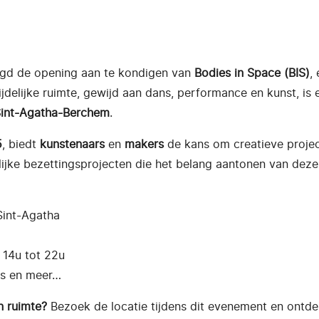
eugd de opening aan te kondigen van
Bodies in Space (BIS)
,
ijdelijke ruimte, gewijd aan dans, performance en kunst, i
int-Agatha-Berchem
.
5
, biedt
kunstenaars
en
makers
de kans om creatieve projec
elijke bezettingsprojecten die het belang aantonen van dez
Sint-Agatha
 14u tot 22u
ts en meer…
n ruimte?
Bezoek de locatie tijdens dit evenement en ontde