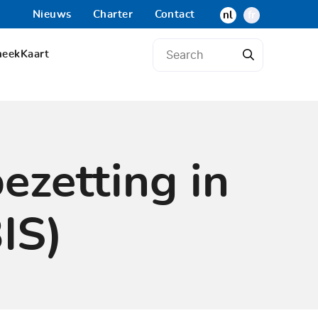
Nieuws
Charter
Contact
nl
fr
heek
Kaart
bezetting in
IS)