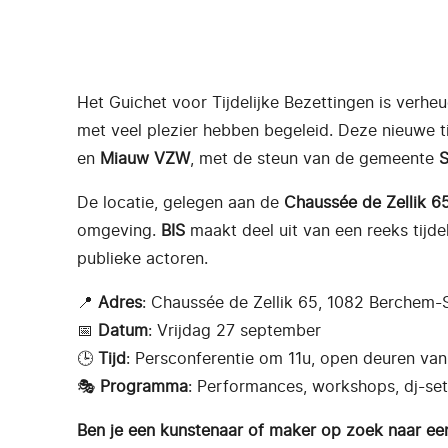
Het Guichet voor Tijdelijke Bezettingen is verh
met veel plezier hebben begeleid. Deze nieuwe t
en
Miauw VZW
, met de steun van de gemeente
S
De locatie, gelegen aan de
Chaussée de Zellik 6
omgeving.
BIS
maakt deel uit van een reeks tijd
publieke actoren.
📍
Adres
: Chaussée de Zellik 65, 1082 Berchem-
📅
Datum
: Vrijdag 27 september
🕒
Tijd
: Persconferentie om 11u, open deuren van
🎭
Programma
: Performances, workshops, dj-se
Ben je een kunstenaar of maker op zoek naar ee