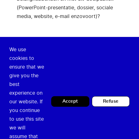
(PowerPoint-presentatie, dossier, sociale
media, website, e-mail enzovoort)?
We use
Over ons
cookies to
ensure that we
Onze missie
give you the
Nieuws
best
experience on
Legal
Contact
our website. If
Accept
Refuse
you continue
Privacy Policy
Loket Tijdelijk Gebruik
to use this site
Juridische vermeldingen
we will
info@temporary.brussels
assume that