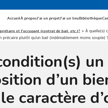
Accueil
À propos
J’ai un projet
J’ai un lieu
Bibliothèque
Ca
>
À quelle(s) 
iétaire et l'occupant (contrat de bail, etc.)?
n précaire plutôt qu’un bail (indéniablement moins souple) 
condition(s) un
sition d’un bie
le caractère d