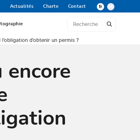
Actualités
Charte
Contact
fr
nl
rtographie
 l’obligation d’obtenir un permis ?
u encore
e
ligation