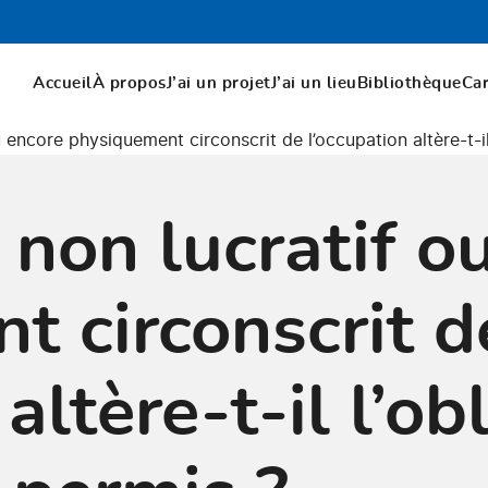
Accueil
À propos
J’ai un projet
J’ai un lieu
Bibliothèque
Ca
 encore physiquement circonscrit de l’occupation altère-t-il
 non lucratif o
t circonscrit d
altère-t-il l’ob