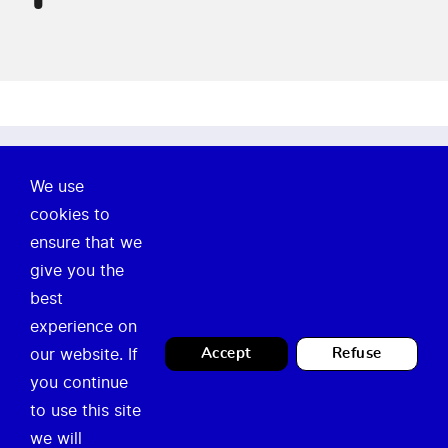
À propos de nous
We use
cookies to
Notre mission
ensure that we
Actualités
give you the
best
Legal
Contact
experience on
our website. If
Accept
Refuse
Privacy Policy
Guichet Occupation
you continue
Mentions légales
Temporaire
to use this site
we will
info@temporary.brussels