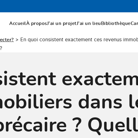
Accueil
À propos
J’ai un projet
J’ai un lieu
Bibliothèque
Ca
>
En quoi consistent exactement ces revenus immobil
ecter?
?
sistent exactem
obiliers dans l
récaire ? Quell