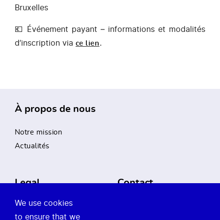
Bruxelles
💶 Événement payant – informations et modalités
d’inscription via
.
ce lien
À propos de nous
Notre mission
Actualités
Legal
Contact
We use cookies
Privacy Policy
Guichet Occupation
to ensure that we
Mentions légales
Temporaire