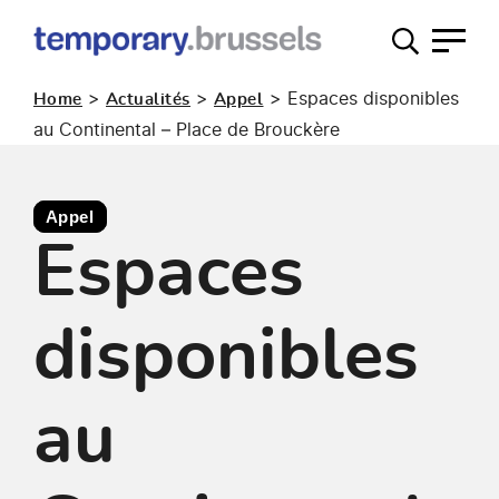
Guichet
occupation
>
>
>
Espaces disponibles
Home
Actualités
Appel
temporaire
au Continental – Place de Brouckère
Appel
Espaces
disponibles
au