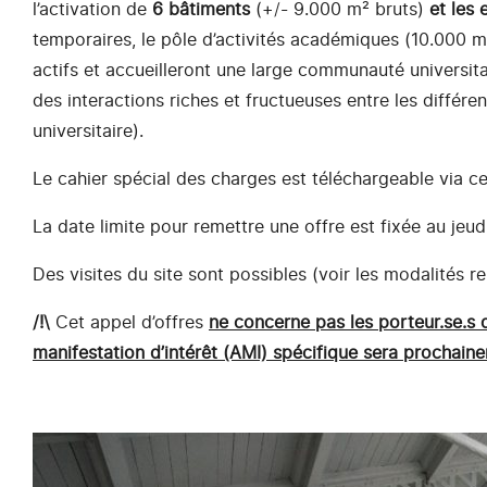
l’activation de
6 bâtiments
(+/- 9.000 m² bruts)
et les 
temporaires, le pôle d’activités académiques (10.000 m
actifs et accueilleront une large communauté universitai
des interactions riches et fructueuses entre les différ
universitaire).
Le cahier spécial des charges est téléchargeable via c
La date limite pour remettre une offre est fixée au jeu
Des visites du site sont possibles (voir les modalités r
/!\
Cet appel d’offres
ne concerne pas les porteur.se.s d
manifestation d’intérêt (AMI) spécifique sera prochain