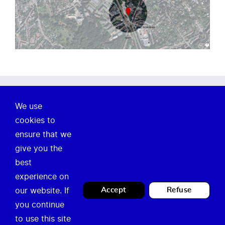
À propos de nous
We use
cookies to
Notre mission
ensure that we
Actualités
give you the
best
Legal
Contact
experience on
our website. If
Accept
Refuse
Privacy Policy
Guichet Occupation
you continue
Mentions légales
Temporaire
to use this site